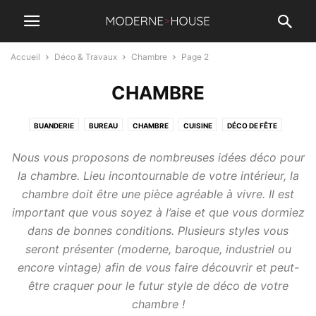
Accueil
Déco & Travaux
Chambre
Page 2
CHAMBRE
BUANDERIE
BUREAU
CHAMBRE
CUISINE
DÉCO DE FÊTE
EXTÉRIEUR
SALLE À MANGER
SALLE DE BAIN
SALON
Nous vous proposons de nombreuses idées déco pour
la chambre. Lieu incontournable de votre intérieur, la
chambre doit être une pièce agréable à vivre. Il est
important que vous soyez à l’aise et que vous dormiez
dans de bonnes conditions. Plusieurs styles vous
seront présenter (moderne, baroque, industriel ou
encore vintage) afin de vous faire découvrir et peut-
être craquer pour le futur style de déco de votre
chambre !