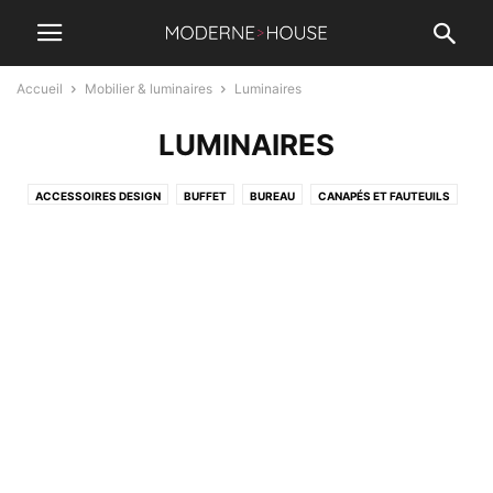
Accueil
Mobilier & luminaires
Luminaires
LUMINAIRES
ACCESSOIRES DESIGN
BUFFET
BUREAU
CANAPÉS ET FAUTEUILS
CHAISES
COMMODE
ETAGÈRES
LITS
LUMINAIRES
MEUBLES TV
TABLES
TABLES BASSES