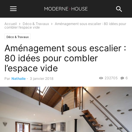
Accueil
Déco & Travaux
Aménagement sous escalier : 80 idées pour
combler l’espace vide
Déco & Travaux
Aménagement sous escalier :
80 idées pour combler
l’espace vide
232705
6
Par
Nathalie
-
3 janvier 2018