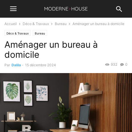
Accueil
Déco & Travaux
Bureau
Aménager un bureau à domicile
Déco & Travaux
Bureau
Aménager un bureau à
domicile
932
0
Par
Dalila
-
15 décembre 2024