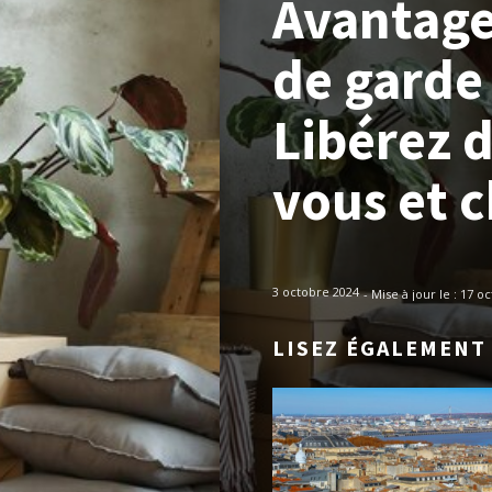
Avantages
de garde
Libérez d
vous et c
3 octobre 2024
- Mise à jour le :
17 oc
LISEZ ÉGALEMENT