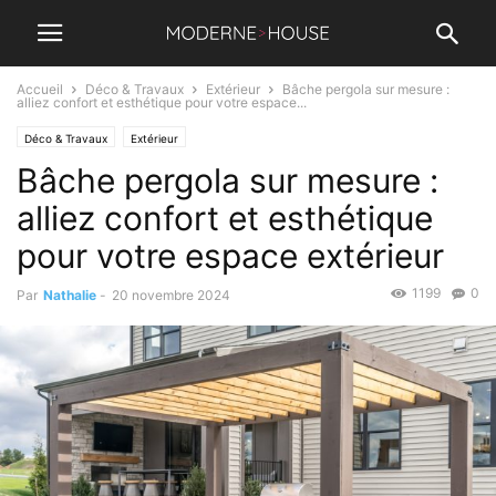
Accueil
Déco & Travaux
Extérieur
Bâche pergola sur mesure :
alliez confort et esthétique pour votre espace...
Déco & Travaux
Extérieur
Bâche pergola sur mesure :
alliez confort et esthétique
pour votre espace extérieur
1199
0
Par
Nathalie
-
20 novembre 2024