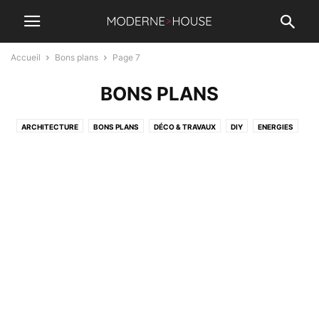
Accueil
Bons plans
Page 7
BONS PLANS
ARCHITECTURE
BONS PLANS
DÉCO & TRAVAUX
DIY
ENERGIES
JARDIN & PISCINE
MOBILIER & LUMINAIRES