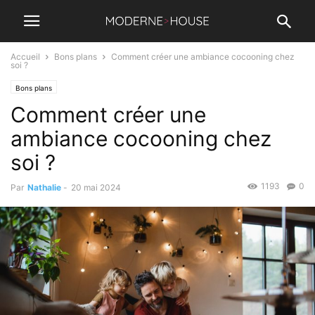
Accueil
Bons plans
Comment créer une ambiance cocooning chez
soi ?
Bons plans
Comment créer une
ambiance cocooning chez
soi ?
1193
0
Par
Nathalie
-
20 mai 2024