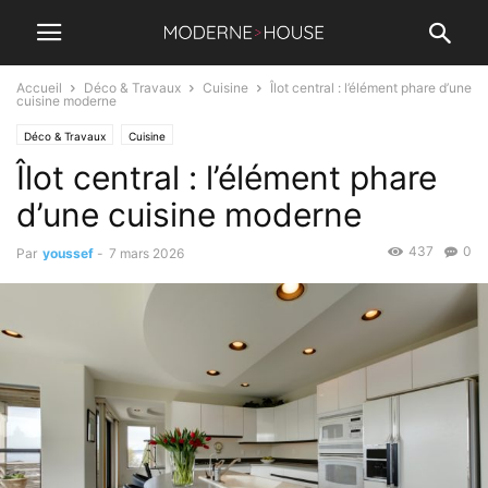
Accueil
Déco & Travaux
Cuisine
Îlot central : l’élément phare d’une
cuisine moderne
Déco & Travaux
Cuisine
Îlot central : l’élément phare
d’une cuisine moderne
437
0
Par
youssef
-
7 mars 2026