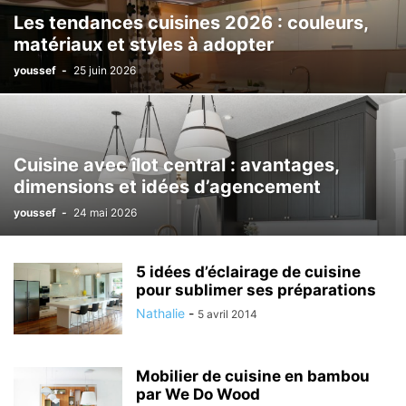
Les tendances cuisines 2026 : couleurs,
matériaux et styles à adopter
youssef
-
25 juin 2026
Cuisine avec îlot central : avantages,
dimensions et idées d’agencement
youssef
-
24 mai 2026
5 idées d’éclairage de cuisine
pour sublimer ses préparations
Nathalie
-
5 avril 2014
Mobilier de cuisine en bambou
par We Do Wood