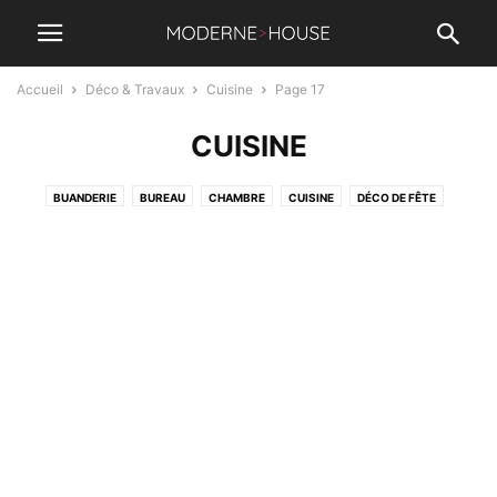
Accueil
Déco & Travaux
Cuisine
Page 17
CUISINE
BUANDERIE
BUREAU
CHAMBRE
CUISINE
DÉCO DE FÊTE
EXTÉRIEUR
SALLE À MANGER
SALLE DE BAIN
SALON