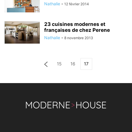
Nathalie
-
12 février 2014
23 cuisines modernes et
françaises de chez Perene
Nathalie
-
8 novembre 2013
15
16
17