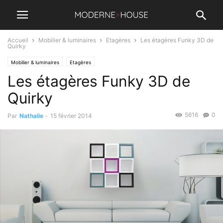
Accueil
Mobilier & luminaires
Etagères
Les étagères Funky 3D de
Quirky
Mobilier & luminaires
Etagères
Les étagères Funky 3D de
Quirky
5616
0
Par
Nathalie
-
15 février 2014