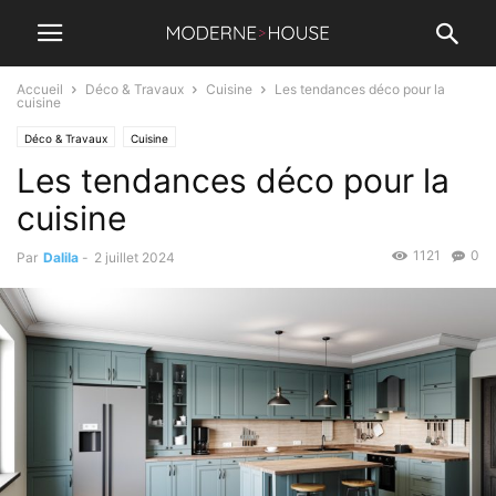
Accueil
Déco & Travaux
Cuisine
Les tendances déco pour la
cuisine
Déco & Travaux
Cuisine
Les tendances déco pour la
cuisine
1121
0
Par
Dalila
-
2 juillet 2024