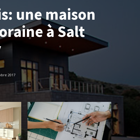
is: une maison
raine à Salt
y
obre 2017