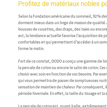
Profitez de matériaux nobles pou
Selon la Fondation américaine du sommeil, 92 % des
dorment mieux dans un linge de maison de qualité. 
housses de couettes, des draps, des taies ou encore
est, la tendance actuelle favorise l’acquisition de p
confortables et qui permettent d’accéder à un somm
forme le matin.
Fort de ce constat, DODO a conçu une gamme de ling
la percale de coton ou encore le satin de coton. Ces
choisir avec soin en fonction de vos besoins. Par e
qui vous permettra de passer de somptueuses nuits 
sensation de maintien de chaleur. Par conséquent, il
période hivernale. En effet, la taille du tissage et l
La percale de coton est, quant à elle, extrêmement