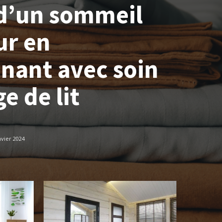
 d’un sommeil
ur en
nnant avec soin
ge de lit
nvier 2024