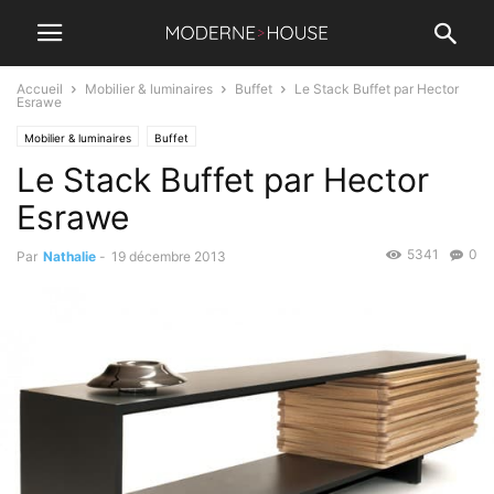
Accueil
Mobilier & luminaires
Buffet
Le Stack Buffet par Hector
Esrawe
Mobilier & luminaires
Buffet
Le Stack Buffet par Hector
Esrawe
5341
0
Par
Nathalie
-
19 décembre 2013