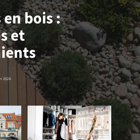
 en bois :
s et
ients
er 2024