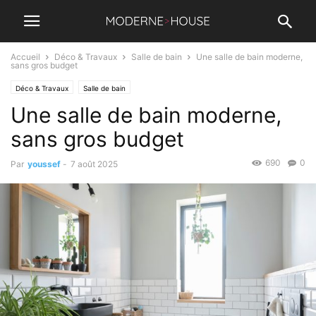
Accueil
Déco & Travaux
Salle de bain
Une salle de bain moderne,
sans gros budget
Déco & Travaux
Salle de bain
Une salle de bain moderne,
sans gros budget
690
0
Par
youssef
-
7 août 2025