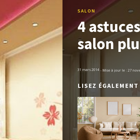
SALON
4 astuces
salon plu
31 mars 2014
- Mise à jour le :
27 nov
LISEZ ÉGALEMENT