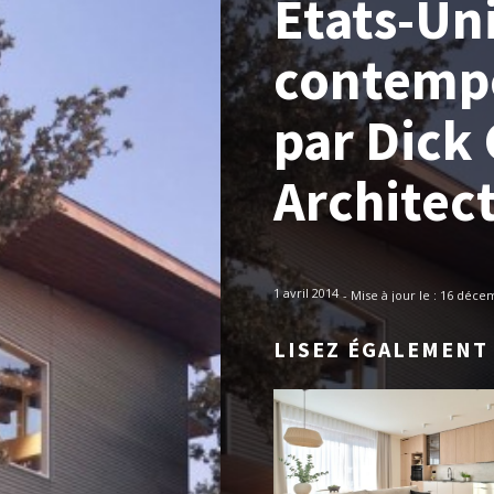
Etats-Uni
contempo
par Dick 
Architec
1 avril 2014
- Mise à jour le :
16 déce
LISEZ ÉGALEMENT