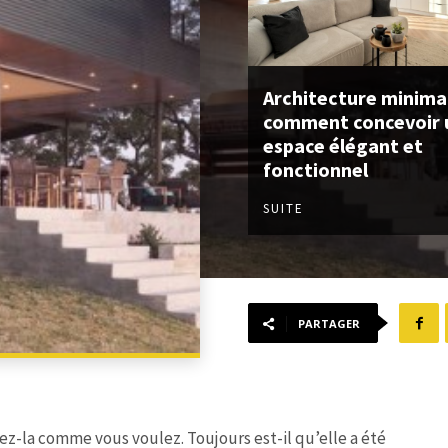
Architecture minimal
comment concevoir 
espace élégant et
fonctionnel
SUITE
PARTAGER
ez-la comme vous voulez. Toujours est-il qu’elle a été