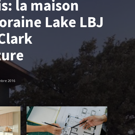
s: la maison
raine Lake LBJ
Clark
ture
mbre 2016