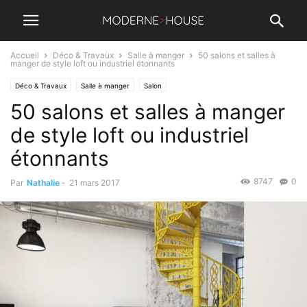
Accueil
Déco & Travaux
Salle à manger
50 salons et salles à
manger de style loft ou industriel étonnants
Déco & Travaux
Salle à manger
Salon
50 salons et salles à manger
de style loft ou industriel
étonnants
8747
0
Par
Nathalie
-
21 mars 2017