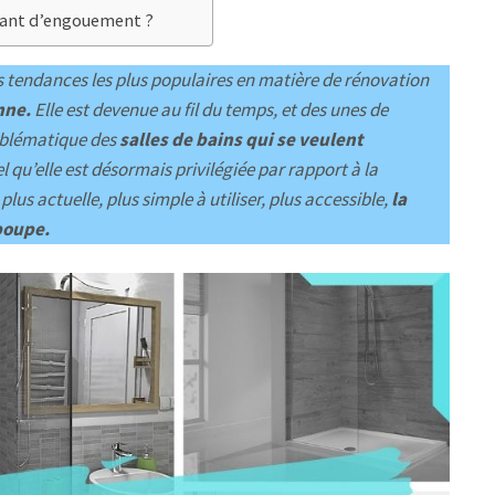
 tant d’engouement ?
es tendances les plus populaires en matière de rénovation
nne.
Elle est devenue au fil du temps, et des unes de
mblématique des
salles de bains qui se veulent
el qu’elle est désormais privilégiée par rapport à la
lus actuelle, plus simple à utiliser, plus accessible,
la
 poupe.