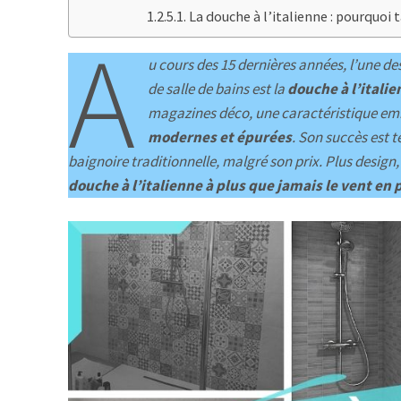
La douche à l’italienne : pourquoi
A
u cours des 15 dernières années, l’une d
de salle de bains est la
douche à l’italie
magazines déco, une caractéristique e
modernes et épurées
. Son succès est t
baignoire traditionnelle, malgré son prix. Plus design, p
douche à l’italienne à plus que jamais le vent en