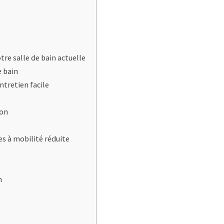
otre salle de bain actuelle
e bain
ntretien facile
son
nes à mobilité réduite
n