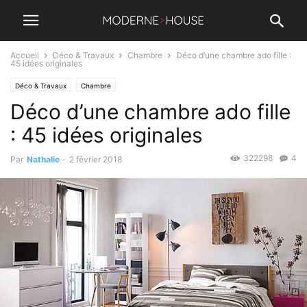
Accueil
Déco & Travaux
Chambre
Déco d’une chambre ado fille :
45 idées originales
Déco & Travaux
Chambre
Déco d’une chambre ado fille
: 45 idées originales
322298
4
Par
Nathalie
-
2 février 2018