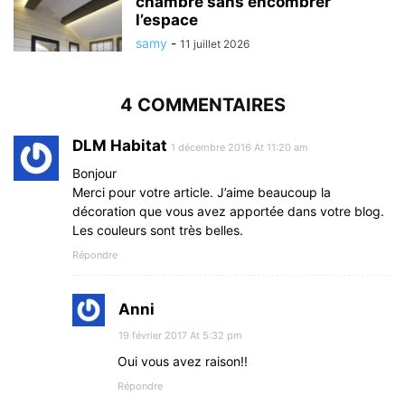
chambre sans encombrer
l’espace
samy
-
11 juillet 2026
4 COMMENTAIRES
DLM Habitat
1 décembre 2016 At 11:20 am
Bonjour
Merci pour votre article. J’aime beaucoup la
décoration que vous avez apportée dans votre blog.
Les couleurs sont très belles.
Répondre
Anni
19 février 2017 At 5:32 pm
Oui vous avez raison!!
Répondre