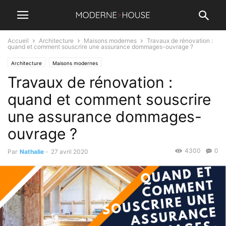
Accueil
Architecture
Maisons modernes
Travaux de rénovation :
quand et comment souscrire une assurance dommages-ouvrage ?
Architecture
Maisons modernes
Travaux de rénovation :
quand et comment souscrire
une assurance dommages-
ouvrage ?
4300
0
Par
Nathalie
-
27 avril 2020