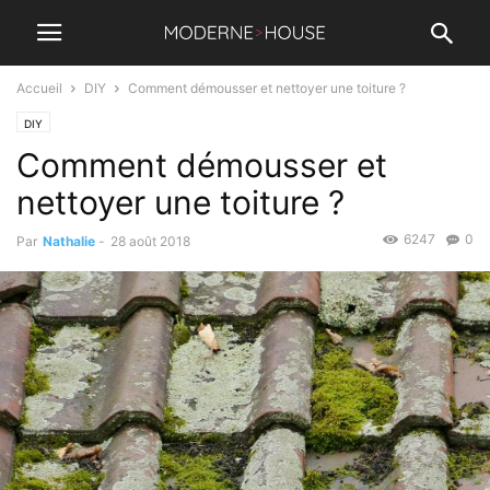
Accueil
DIY
Comment démousser et nettoyer une toiture ?
DIY
Comment démousser et
nettoyer une toiture ?
6247
0
Par
Nathalie
-
28 août 2018