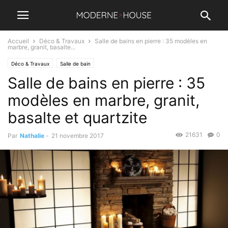
Accueil
Déco & Travaux
Salle de bains en pierre : 35 modèles en
marbre, granit, basalte...
Déco & Travaux
Salle de bain
Salle de bains en pierre : 35
modèles en marbre, granit,
basalte et quartzite
21631
0
Par
Nathalie
-
21 novembre 2017