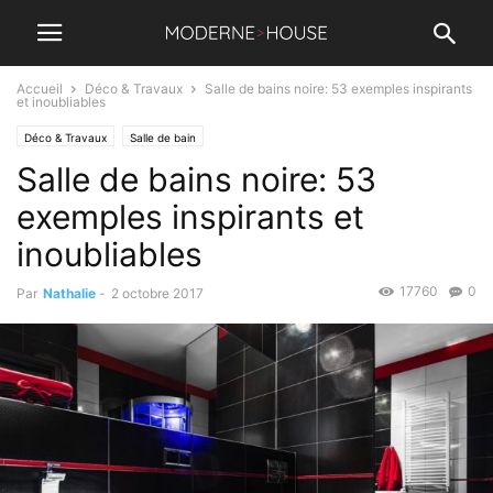
Accueil
Déco & Travaux
Salle de bains noire: 53 exemples inspirants
et inoubliables
Déco & Travaux
Salle de bain
Salle de bains noire: 53
exemples inspirants et
inoubliables
17760
0
Par
Nathalie
-
2 octobre 2017